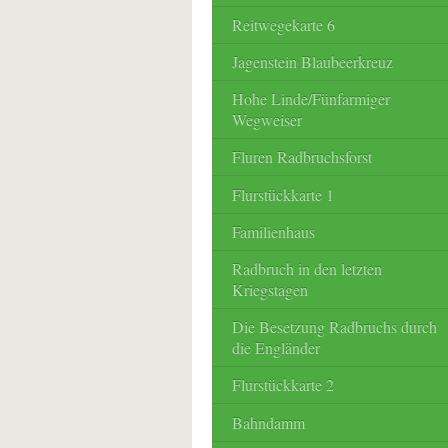
Reitwegekarte 6
Jagenstein Blaubeerkreuz
Hohe Linde/Fünfarmiger
Wegweiser
Fluren Radbruchsforst
Flurstückkarte 1
Familienhaus
Radbruch in den letzten
Kriegstagen
Die Besetzung Radbruchs durch
die Engländer
Flurstückkarte 2
Bahndamm