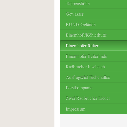
Tappenshöhe
Gewässer
BUND-Gelände
Einemhof /Köhlerhütte
Einemhofer Reiter
Einemhofer Reiterlinde
Radbrucher Inselteich
Ausflugsziel Eichenallee
Forstkompanie
Zwei Radbrucher Lieder
Impressum