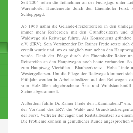
Seit 2004 reiten die Teilnehmer an der Fuchsjagd unter Lei
Warendorfer Hundemeute durch den Einemhofer Forst.
Schleppjagd.
Ab 1968 nahm die Gelände-Freizeitreiterei in den umlieg
immer mehr Reibereien mit den Grundbesitzern und d
Waldwege als Reitwege führte. Als Konsequenz gründete 
e.V. (ERV). Sein Vorsitzender Dr. Rainer Frede setzte sich 
erstellt wurde und, wo es möglich war, neben den Hauptweg
wurde. Dank der Pflege durch die Einemhofer Reiter und 
Reitstreifen an den Hauptwegen noch heute vorhanden. So u
zum Hauptweg Vierhöfen - Blaubeerkreuz - Hohe Linde
Westergellersen. Um die Pflege der Reitwege kümmert sich 
Frühjahr werden in Arbeitseinsätzen auf den Reitwegen 
vom Holzfällen abgebrochene Äste und Wohlstandsmüll e
Steine abgesammelt.
Außerdem führte Dr. Rainer Frede den „Kaminabend“ ein. E
der Vorstand des ERV, die Wald- und Grundstückseigentüm
der Forst, Vertreter der Jäger und Reitstallbesitzer zu ei
Die Probleme können in gemütlicher Runde angesprochen 